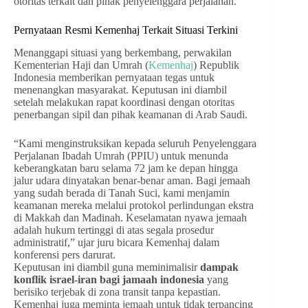
otoritas terkait dan pihak penyelenggara perjalanan.
Pernyataan Resmi Kemenhaj Terkait Situasi Terkini
Menanggapi situasi yang berkembang, perwakilan
Kementerian Haji dan Umrah (
Kemenhaj
) Republik
Indonesia memberikan pernyataan tegas untuk
menenangkan masyarakat. Keputusan ini diambil
setelah melakukan rapat koordinasi dengan otoritas
penerbangan sipil dan pihak keamanan di Arab Saudi.
“Kami menginstruksikan kepada seluruh Penyelenggara
Perjalanan Ibadah Umrah (PPIU) untuk menunda
keberangkatan baru selama 72 jam ke depan hingga
jalur udara dinyatakan benar-benar aman. Bagi jemaah
yang sudah berada di Tanah Suci, kami menjamin
keamanan mereka melalui protokol perlindungan ekstra
di Makkah dan Madinah. Keselamatan nyawa jemaah
adalah hukum tertinggi di atas segala prosedur
administratif,” ujar juru bicara Kemenhaj dalam
konferensi pers darurat.
Keputusan ini diambil guna meminimalisir
dampak
konflik israel-iran bagi jamaah indonesia
yang
berisiko terjebak di zona transit tanpa kepastian.
Kemenhaj juga meminta jemaah untuk tidak terpancing