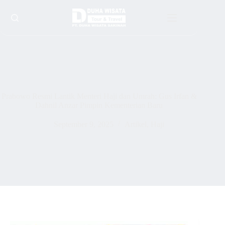
Prabowo Resmi Lantik Menteri Haji dan Umrah: Gus Irfan &
Dahnil Anzar Pimpin Kementerian Baru
September 9, 2025
Artikel
,
Haji