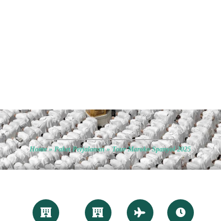
Home
»
Paket Perjalanan
»
Tour Maroko Spanyol 2025