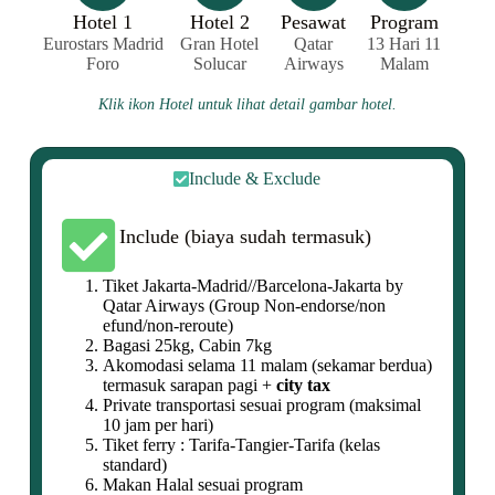
Hotel 1
Hotel 2
Pesawat
Program
Eurostars Madrid
Gran Hotel
Qatar
13 Hari 11
Foro
Solucar
Airways
Malam
Klik ikon Hotel untuk lihat detail gambar hotel.
Include & Exclude
Include (biaya sudah termasuk)
Tiket Jakarta-Madrid//Barcelona-Jakarta by
Qatar Airways (Group Non-endorse/non
efund/non-reroute)
Bagasi 25kg, Cabin 7kg
Akomodasi selama 11 malam (sekamar berdua)
termasuk sarapan pagi +
city tax
Private transportasi sesuai program (maksimal
10 jam per hari)
Tiket ferry : Tarifa-Tangier-Tarifa (kelas
standard)
Makan Halal sesuai program