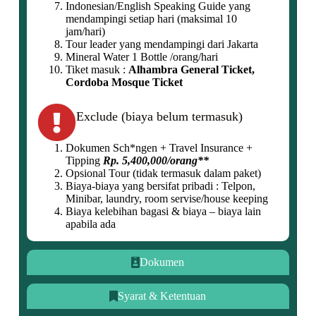
Indonesian/English Speaking Guide yang
mendampingi setiap hari (maksimal 10
jam/hari)
Tour leader yang mendampingi dari Jakarta
Mineral Water 1 Bottle /orang/hari
Tiket masuk :
Alhambra General Ticket,
Cordoba Mosque Ticket
Exclude (biaya belum termasuk)
Dokumen Sch*ngen + Travel Insurance +
Tipping
Rp. 5,400,000/orang**
Opsional Tour (tidak termasuk dalam paket)
Biaya-biaya yang bersifat pribadi : Telpon,
Minibar, laundry, room servise/house keeping
Biaya kelebihan bagasi & biaya – biaya lain
apabila ada
Dokumen
Syarat & Ketentuan